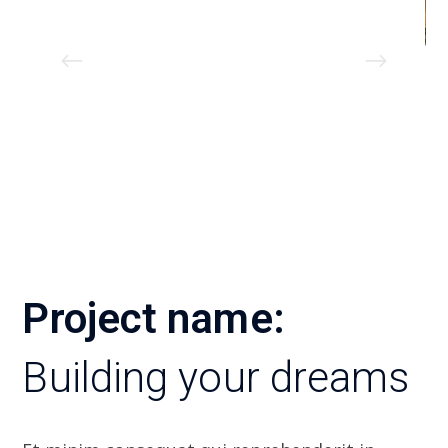
Project name:
Building your dreams
Et minim consequat qui reprehenderit in.
Voluptate consectetur excepteur ut laborum
ea ex elit ea excepteur occaecat et cupidatat.
Labore duis elit nulla nulla voluptate
incididunt mol mollit ut fugiat. In incididunt
excepteur commodo ad culpa labore labore.
Anim tempor pariatur culpa et aliquip qui do