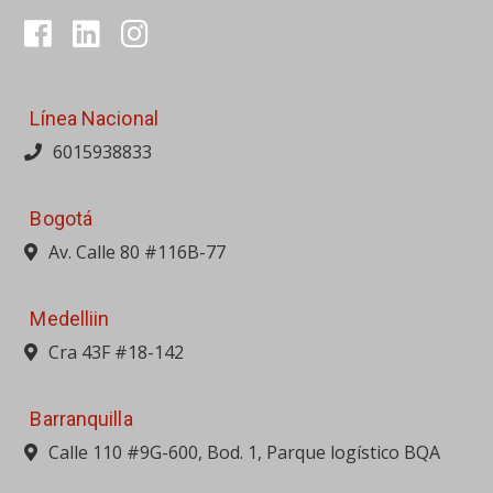
Av. Calle 80 #116B-77
Medelliin
Cra 43F #18-142
Barranquilla
Calle 110 #9G-600, Bod. 1, Parque logístico BQA
Bucaramanga
Av. Quebrada Seca #24-30
Cali
Calle 10 #31-72, Antigua vía Yumbo
Cartagena