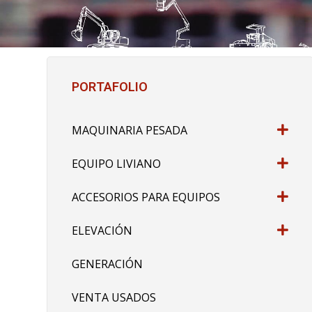
PORTAFOLIO
MAQUINARIA PESADA
EQUIPO LIVIANO
ACCESORIOS PARA EQUIPOS
ELEVACIÓN
GENERACIÓN
VENTA USADOS