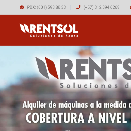
PBX: (601) 593 88 33
(+57) 312 394 6269