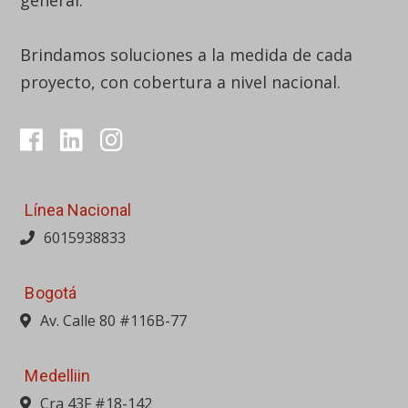
Línea Nacional
6015938833
Bogotá
Av. Calle 80 #116B-77
Medelliin
Cra 43F #18-142
Barranquilla
Calle 110 #9G-600, Bod. 1, Parque logístico BQA
Bucaramanga
Av. Quebrada Seca #24-30