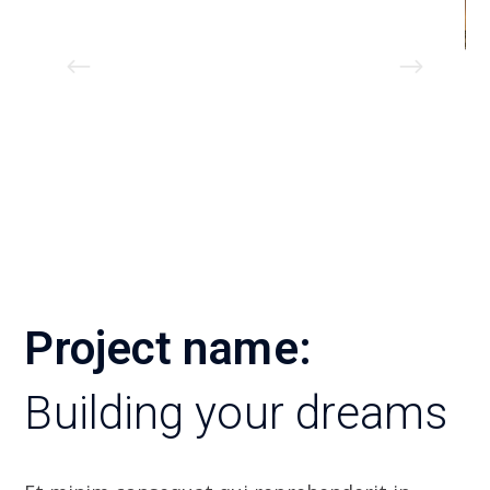
Project name:
Building your dreams
Et minim consequat qui reprehenderit in.
Voluptate consectetur excepteur ut laborum
ea ex elit ea excepteur occaecat et cupidatat.
Labore duis elit nulla nulla voluptate
incididunt mol mollit ut fugiat. In incididunt
excepteur commodo ad culpa labore labore.
Anim tempor pariatur culpa et aliquip qui do