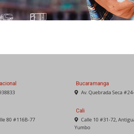
acional
Bucaramanga
938833
Av. Quebrada Seca #24
Cali
alle 80 #116B-77
Calle 10 #31-72, Antigu
Yumbo