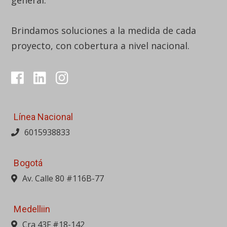
Línea Nacional
6015938833
Bogotá
Av. Calle 80 #116B-77
Medelliin
Cra 43F #18-142
Barranquilla
Calle 110 #9G-600, Bod. 1, Parque logístico BQA
Bucaramanga
Av. Quebrada Seca #24-30