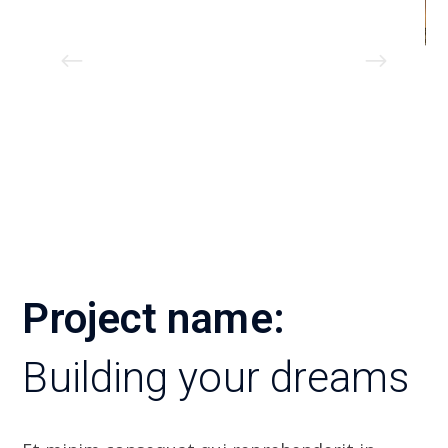
Project name:
Building your dreams
Et minim consequat qui reprehenderit in.
Voluptate consectetur excepteur ut laborum
ea ex elit ea excepteur occaecat et cupidatat.
Labore duis elit nulla nulla voluptate
incididunt mol mollit ut fugiat. In incididunt
excepteur commodo ad culpa labore labore.
Anim tempor pariatur culpa et aliquip qui do