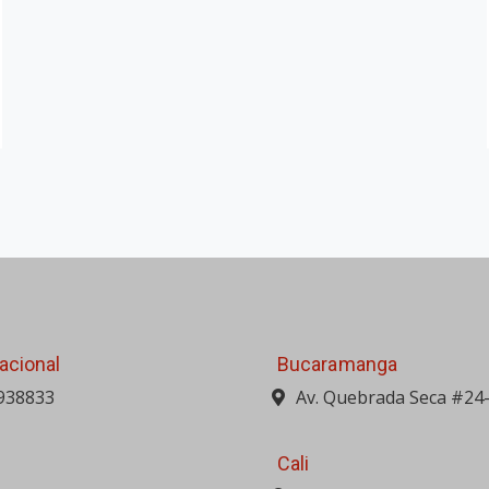
Villavicencio
ogístico BQA
Campamento La Flor Km 
Bta-Villavicencio (Reten)
WordPress Appliance
- Powered by
TurnKey Linux