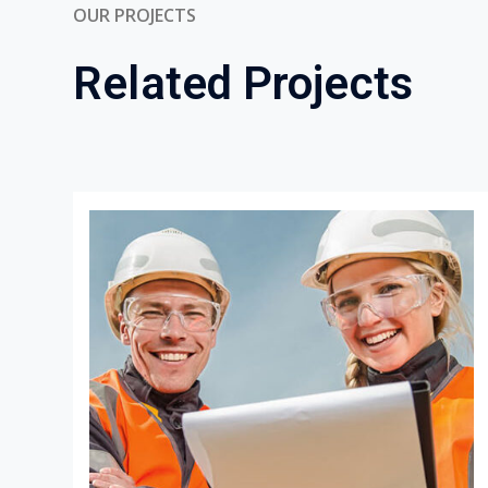
Línea N
6015
Bogotá
Empresa dedicada a la renta
Av. C
de equipos para el sector de
la construcción e industria en
Medelli
general.
Cra 4
Brindamos soluciones a la
Barranq
medida de cada proyecto, con
Calle