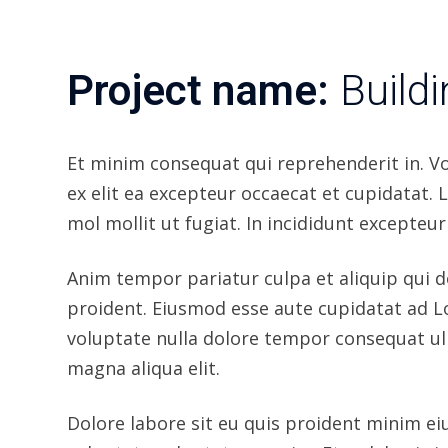
quis occaecat occaecat ea fugiat. Eiusmod a
exercitation sit pariatur reprehenderit ani
OUR PROJECTS
Related Projects