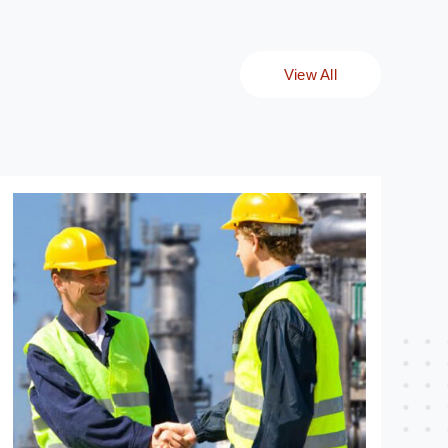
PORTAFOLIO
-30
MAQUINARIA PESADA
EQUIPO LIVIANO
ACCESORIOS PARA EQUIPOS
a vía
ELEVACIÓN
GENERACIÓN
VENTA USADOS