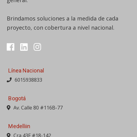
Línea Nacional
6015938833
Bogotá
Av. Calle 80 #116B-77
Medelliin
Cra 43F #18-142
Barranquilla
Calle 110 #9G-600, Bod. 1, Parque logístico BQA
Bucaramanga
Av. Quebrada Seca #24-30