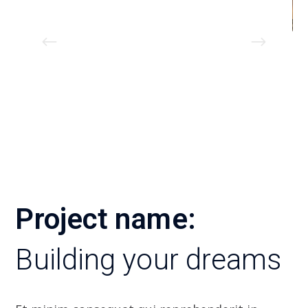
Project name:
Building your dreams
Et minim consequat qui reprehenderit in.
Voluptate consectetur excepteur ut laborum
ea ex elit ea excepteur occaecat et cupidatat.
Labore duis elit nulla nulla voluptate
incididunt mol mollit ut fugiat. In incididunt
excepteur commodo ad culpa labore labore.
Anim tempor pariatur culpa et aliquip qui do