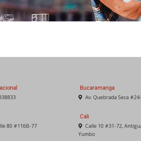
acional
Bucaramanga
938833
Av. Quebrada Seca #24
Cali
alle 80 #116B-77
Calle 10 #31-72, Antigu
Yumbo