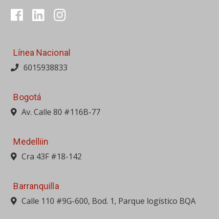
Av. Calle 80 #116B-77
Medelliin
Cra 43F #18-142
Barranquilla
Calle 110 #9G-600, Bod. 1, Parque logístico BQA
Bucaramanga
Av. Quebrada Seca #24-30
Cali
Calle 10 #31-72, Antigua vía Yumbo
Cartagena