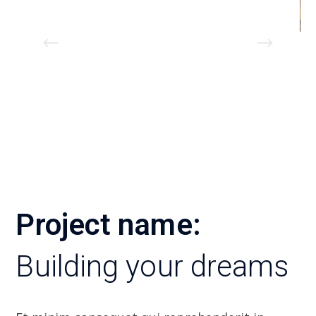
Project name:
Building your dreams
Et minim consequat qui reprehenderit in.
Voluptate consectetur excepteur ut laborum
ea ex elit ea excepteur occaecat et cupidatat.
Labore duis elit nulla nulla voluptate
incididunt mol mollit ut fugiat. In incididunt
excepteur commodo ad culpa labore labore.
Anim tempor pariatur culpa et aliquip qui do