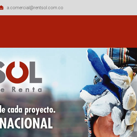
a.comercial@rentsol.com.co