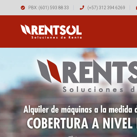
PBX: (601) 593 88 33
(+57) 312 394 6269