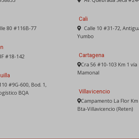
938833
Av. Quebrada Seca #24
Cali
alle 80 #116B-77
Calle 10 #31-72, Antigu
Yumbo
in
Cartagena
3F #18-142
Cra 56 #10-103 Km 1 vía
Mamonal
uilla
 110 #9G-600, Bod. 1,
Villavicencio
ogístico BQA
Campamento La Flor Km 
Bta-Villavicencio (Reten)